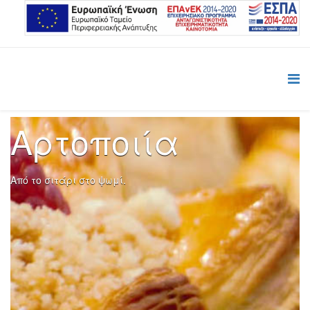
Αρτοποιία
Από το σιτάρι στο ψωμί.