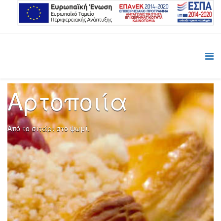
Αρτοποιία
Από το σιτάρι στο ψωμί.