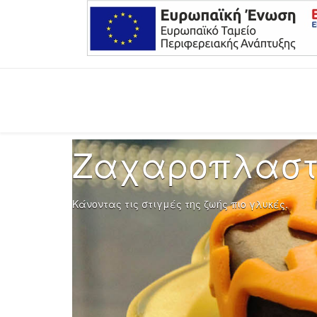
Ζαχαροπλαστ
Κάνοντας τις στιγμές της ζωής πιο γλυκές.