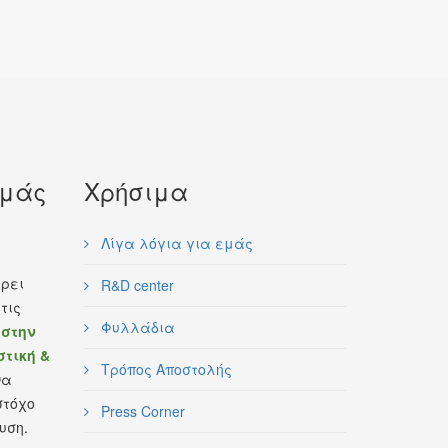
εμάς
Χρήσιμα
Λίγα λόγια για εμάς
έρει
R&D center
τις
Φυλλάδια
 στην
τική &
Τρόπος Αποστολής
να
στόχο
Press Corner
υση.