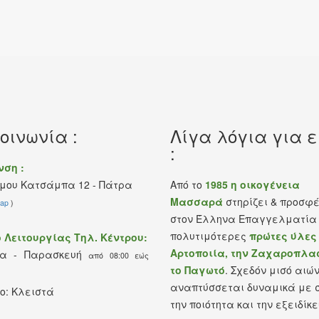
οινωνία :
Λίγα λόγια για 
:
νση :
μου Κατσάμπα 12 - Πάτρα
Από το
1985 η οικογένεια
Μασσαρά
στηρίζει & προσφ
ap
)
στον Έλληνα Επαγγελματία 
πολυτιμότερες
πρώτες ύλες
 Λειτουργίας Τηλ. Κέντρου:
Αρτοποιία, την Ζαχαροπλασ
ρα - Παρασκευή
από 08:00 εώς
το Παγωτό
. Σχεδόν μισό αιώ
αναπτύσσεται δυναμικά με 
ο: Κλειστά
την ποιότητα και την εξειδίκε